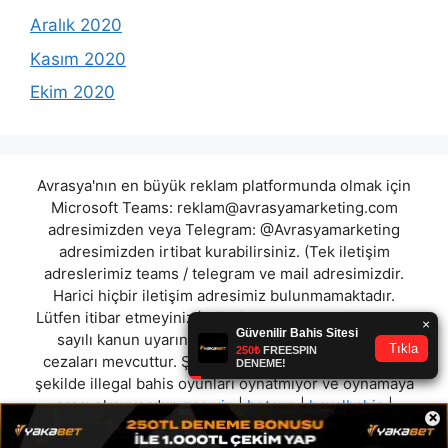
Aralık 2020
Kasım 2020
Ekim 2020
Avrasya'nın en büyük reklam platformunda olmak için
Microsoft Teams:
reklam@avrasyamarketing.com
adresimizden veya Telegram: @Avrasyamarketing
adresimizden irtibat kurabilirsiniz. (Tek iletişim
adreslerimiz teams / telegram ve mail adresimizdir.
Harici hiçbir iletişim adresimiz bulunmamaktadır.
Lütfen itibar etmeyiniz.) Türkiye yasalarına göre 7258
sayılı kanun uyarınca yasa dışı bahis oynamanın
cezaları mevcuttur. Şu an bulunduğunuz site hiç bir
şekilde illegal bahis oyunları oynatmıyor ve oynamaya
aracı olmuyordur.
zeowin
|
betcup
|
hayalbahis
|
×
parobet
|
panabahis
|
adacasino
|
casinoziga
|
betmüze