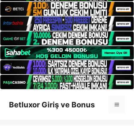
İçeriğe
atla
Betluxor Giriş ve Bonus
Menü