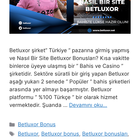
Betluxor şirket” Türkiye ” pazarına girmiş yapmış
ve Nasıl Bir Site Betluxor Bonusları? Kısa vakitte
binlerce üyeye ulaşmış bir ” Bahis ve Casino ”
şirketidir. Sektöre süratli bir giriş yapan Betluxor
aşağı yukarı 2 senede ” Popüler ” bahis şirketleri
arasında yer almayı başarmıştır. Betluxor
platformu ” %100 Türkçe ” bir olarak hizmet
vermektedir. Şuanda …
Devamını oku…
Kategoriler
Betluxor Bonus
Etiketler
Betluxor
,
Betluxor bonus
,
Betluxor bonusları
,