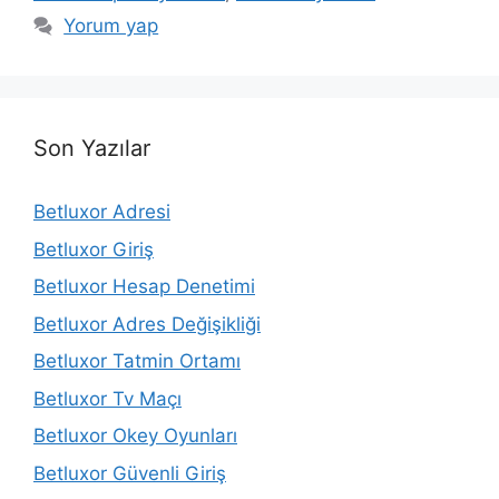
Yorum yap
Son Yazılar
Betluxor Adresi
Betluxor Giriş
Betluxor Hesap Denetimi
Betluxor Adres Değişikliği
Betluxor Tatmin Ortamı
Betluxor Tv Maçı
Betluxor Okey Oyunları
Betluxor Güvenli Giriş