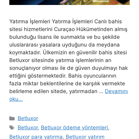
Yatırma İşlemleri Yatırma İşlemleri Canlı bahis
sitesi hizmetlerini Curaçao Hükümetinden almış
bulunduğu lisans ile sunmakta ve bu şekilde
uluslararası yasalara uyduğunu da meydana
koymaktadır. Ülkemizin en güvenilir bahis sitesi
Betluxor sitesinde yatırma işlemlerinin an
sonuçlanıyor olması ile de güven duyulmayı hak
ettiğini göstermektedir. Bahis oyuncularının
fazla miktar beklentilerine de karşılık vermekte
belirleme edilen sitede, yatırmadan …
Devamını
oku…
Kategoriler
Betluxor
Etiketler
Betluxor
,
Betluxor ödeme yöntemleri
,
Betluxor para yatırma
,
Betluxor yatırım