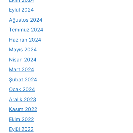
Eylül 2024
Ağustos 2024
Temmuz 2024
Haziran 2024
Mayıs 2024
Nisan 2024
Mart 2024
Şubat 2024
Ocak 2024
Aralık 2023
Kasım 2022
Ekim 2022
Eylül 2022