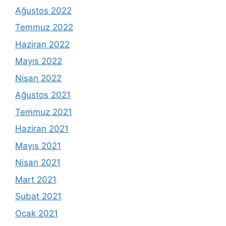
Ağustos 2022
Temmuz 2022
Haziran 2022
Mayıs 2022
Nisan 2022
Ağustos 2021
Temmuz 2021
Haziran 2021
Mayıs 2021
Nisan 2021
Mart 2021
Şubat 2021
Ocak 2021