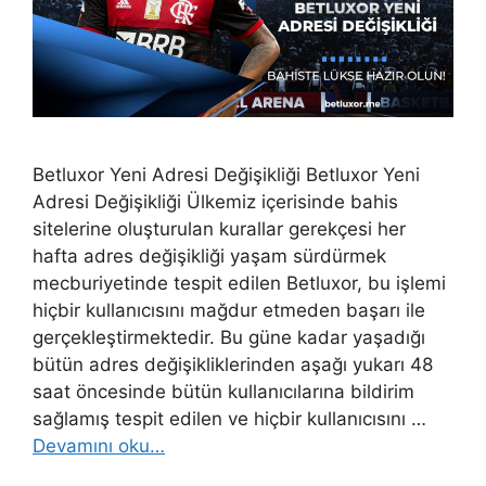
Betluxor Yeni Adresi Değişikliği Betluxor Yeni
Adresi Değişikliği Ülkemiz içerisinde bahis
sitelerine oluşturulan kurallar gerekçesi her
hafta adres değişikliği yaşam sürdürmek
mecburiyetinde tespit edilen Betluxor, bu işlemi
hiçbir kullanıcısını mağdur etmeden başarı ile
gerçekleştirmektedir. Bu güne kadar yaşadığı
bütün adres değişikliklerinden aşağı yukarı 48
saat öncesinde bütün kullanıcılarına bildirim
sağlamış tespit edilen ve hiçbir kullanıcısını …
Devamını oku…