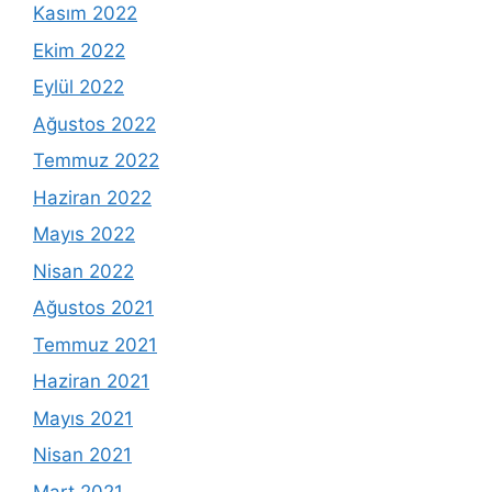
Kasım 2022
Ekim 2022
Eylül 2022
Ağustos 2022
Temmuz 2022
Haziran 2022
Mayıs 2022
Nisan 2022
Ağustos 2021
Temmuz 2021
Haziran 2021
Mayıs 2021
Nisan 2021
Mart 2021