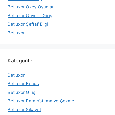
Betluxor Okey Oyunları
Betluxor Güvenli Giriş
Betluxor Şeffaf Bilgi
Betluxor
Kategoriler
Betluxor
Betluxor Bonus
Betluxor Giriş
Betluxor Para Yatırma ve Çekme
Betluxor Şikayet