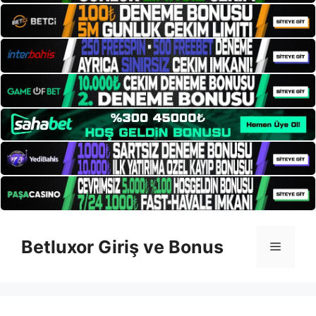
İçeriğe
atla
Betluxor Giriş ve Bonus
Menü