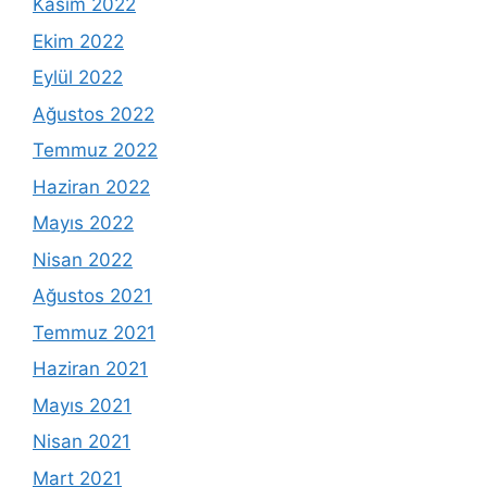
Kasım 2022
Ekim 2022
Eylül 2022
Ağustos 2022
Temmuz 2022
Haziran 2022
Mayıs 2022
Nisan 2022
Ağustos 2021
Temmuz 2021
Haziran 2021
Mayıs 2021
Nisan 2021
Mart 2021