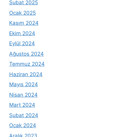
Şubat 2025
Ocak 2025
Kasım 2024
Ekim 2024
Eylül 2024
Ağustos 2024
Temmuz 2024
Haziran 2024
Mayıs 2024
Nisan 2024
Mart 2024
Şubat 2024
Ocak 2024
Aralık 2023