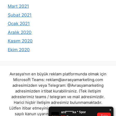
Mart 2021
Şubat 2021
Ocak 2021
Aralık 2020
Kasım 2020
Ekim 2020
Avrasya'nın en büyük reklam platformunda olmak için
Microsoft Teams:
reklam@avrasyamarketing.com
adresimizden veya Telegram: @Avrasyamarketing
adresimizden irtibat kurabilirsiniz. (Tek iletişim
adreslerimiz teams / telegram ve mail adresimizdir.
Harici hiçbir iletişim adresimiz bulunmamaktadır.
Lütfen itibar etmeyiniz.) Türkiye yasalarına göre 7258
sayılı kanun uyarınca yasa dışı bahis oynamanın