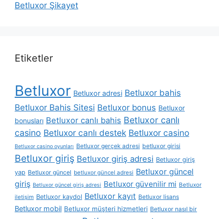
Betluxor Şikayet
Etiketler
Betluxor
Betluxor bahis
Betluxor adresi
Betluxor Bahis Sitesi
Betluxor bonus
Betluxor
Betluxor canlı
Betluxor canlı bahis
bonusları
casino
Betluxor canlı destek
Betluxor casino
Betluxor gerçek adresi
betluxor girisi
Betluxor casino oyunları
Betluxor giriş
Betluxor giriş adresi
Betluxor giriş
Betluxor güncel
yap
Betluxor güncel
betluxor güncel adresi
giriş
Betluxor güvenilir mi
Betluxor
Betluxor güncel giriş adresi
Betluxor kayıt
Betluxor kaydol
Betluxor lisans
iletişim
Betluxor mobil
Betluxor müşteri hizmetleri
Betluxor nasıl bir