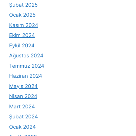
Şubat 2025
Ocak 2025
Kasım 2024
Ekim 2024
Eylül 2024
Ağustos 2024
Temmuz 2024
Haziran 2024
Mayıs 2024
Nisan 2024
Mart 2024
Şubat 2024
Ocak 2024