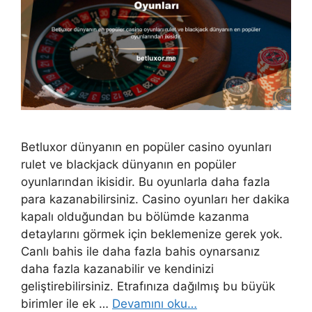
Betluxor dünyanın en popüler casino oyunları
rulet ve blackjack dünyanın en popüler
oyunlarından ikisidir. Bu oyunlarla daha fazla
para kazanabilirsiniz. Casino oyunları her dakika
kapalı olduğundan bu bölümde kazanma
detaylarını görmek için beklemenize gerek yok.
Canlı bahis ile daha fazla bahis oynarsanız
daha fazla kazanabilir ve kendinizi
geliştirebilirsiniz. Etrafınıza dağılmış bu büyük
birimler ile ek …
Devamını oku…