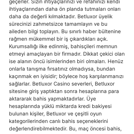
geçerler. Sizin ihtiyaçlarınızı ve refahınızı kendi
ihtiyaçlarından daha ön planda tutmaları onları
daha da değerli kılmaktadır. Betluxor üyelik
sürecinizi zahmetsizce tamamlayın ve bu
aileden bilgi toplayın. Bu sınırlı haber bültenine
rağmen mükemmel bir iş çıkardıkları açık.
Kurumsallığı ilke edinmiş, bahisçileri memnun
etmeyi amaçlayan bir firmadır. Dikkat çekici olan
ise alanın öncü isimlerinden biri olmaları. Henüz
onlarla tanışma fırsatınız olmadıysa, bundan
kaçınmak en iyisidir; böylece hoş karşılanmanızı
sağlarlar. Betluxor Casino severleri, Betluxor
sitesine giriş yaptıktan sonra hesaplarına para
aktararak bahis yapmaktadırlar. Üye
hesaplarında yüklü miktarda kredi bakiyesi
bulunan kişiler, Betluxor ve çeşitli oyun
kategorilerinden canlı bahis seçeneklerini
değerlendirebilmektedir. Bu, maç öncesi bahis,