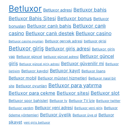
Betluxor
Betluxor bahis
Betluxor adresi
Betluxor Bahis Sitesi
Betluxor bonus
Betluxor
Betluxor canlı
Betluxor canlı bahis
bonusları
casino
Betluxor canlı destek
Betluxor casino
Betluxor gerçek adresi
betluxor girisi
Betluxor casino oyunları
Betluxor giriş
Betluxor giriş adresi
Betluxor giriş
Betluxor güncel
yap
Betluxor güncel
betluxor güncel adresi
giriş
Betluxor güvenilir mi
Betluxor
Betluxor güncel giriş adresi
Betluxor kayıt
Betluxor kaydol
Betluxor lisans
iletişim
Betluxor mobil
Betluxor müşteri hizmetleri
Betluxor nasıl bir
Betluxor para yatırma
Betluxor oyunları
site
Betluxor slot
Betluxor para çekme
Betluxor sitesi
Betluxor spor bahisleri
Betluxor tv
Betluxor TV İzle
Betluxor twitter
Betluxor yeni adresi
Betluxor
Betluxor yardım
Betluxor yeni giriş
Betluxor üyelik
Betluxor
ödeme yöntemleri
Betluxor üye ol
şikayet
yeni giris betluxor