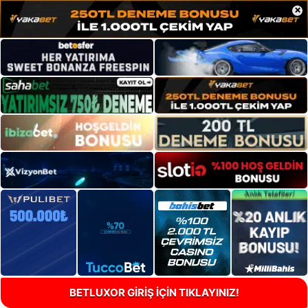
×
BETLUXOR GİRİŞ İÇİN TIKLAYINIZ!