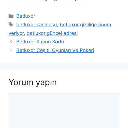
Kategoriler
Betluxor
Etiketler
betluxor casinosu
,
betluxor gizliliğe önem
veriyor
,
betluxor güncel adresi
Yazı
Betluxor Kupon Kodu
dolaşımı
Betluxor Çeşitli Oyunları Ve Pokeri
Yorum yapın
Yorum