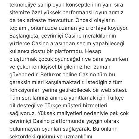
teknolojiye sahip oyun konseptlerinin yanı sıra
sitemize özel yüksek performanslı oyunlarımız
da tek adreste mevcuttur. Önceki olayların
toplamı, önümüzde uzanan yolu ortaya koyuyor.
Başlangıçta, çevrimiçi Casino meraklılarının
yüzlerce Casino arasından seçim yapabileceği
kullanıcı dostu bir platformdu. Hesap
oluşturmak çocuk oyuncağıdır ve para yatırırken
ve çekerken kişisel bilgileriniz her zaman
güvendedir. Betluxor online Casino tüm bu
gereksinimleri karşılamaktadır. İstediğiniz tüm
fonksiyonları yerine getirebilecek bir web sitesi.
Tüm sorularınızı anında yanıtlamak için Türkçe
dil desteği ve Türkçe müşteri hizmetleri
sağlıyoruz. Yüksek maliyetleri nedeniyle pek çok
çevrimiçi Casino platformunda yaygın olarak
bulunmayan oyunları sağlayarak. Bu onların
sektördeki gücünü ve uzmanlığını