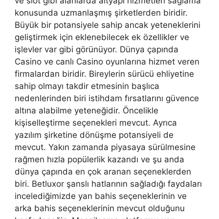
ve slot gibi alanlarda altyapı hizmetleri sağlama
konusunda uzmanlaşmış şirketlerden biridir.
Büyük bir potansiyele sahip ancak yeteneklerini
geliştirmek için eklenebilecek ek özellikler ve
işlevler var gibi görünüyor. Dünya çapında
Casino ve canlı Casino oyunlarına hizmet veren
firmalardan biridir. Bireylerin sürücü ehliyetine
sahip olmayı takdir etmesinin başlıca
nedenlerinden biri istihdam fırsatlarını güvence
altına alabilme yeteneğidir. Öncelikle
kişiselleştirme seçenekleri mevcut. Ayrıca
yazılım şirketine dönüşme potansiyeli de
mevcut. Yakın zamanda piyasaya sürülmesine
rağmen hızla popülerlik kazandı ve şu anda
dünya çapında en çok aranan seçeneklerden
biri. Betluxor şanslı hatlarının sağladığı faydaları
incelediğimizde yan bahis seçeneklerinin ve
arka bahis seçeneklerinin mevcut olduğunu