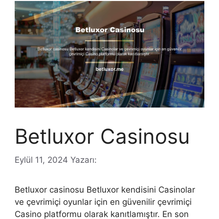
Betluxor Casinosu
Eylül 11, 2024
Yazarı:
Betluxor casinosu Betluxor kendisini Casinolar
ve çevrimiçi oyunlar için en güvenilir çevrimiçi
Casino platformu olarak kanıtlamıştır. En son