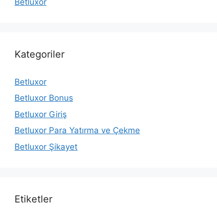
Betluxor
Kategoriler
Betluxor
Betluxor Bonus
Betluxor Giriş
Betluxor Para Yatırma ve Çekme
Betluxor Şikayet
Etiketler