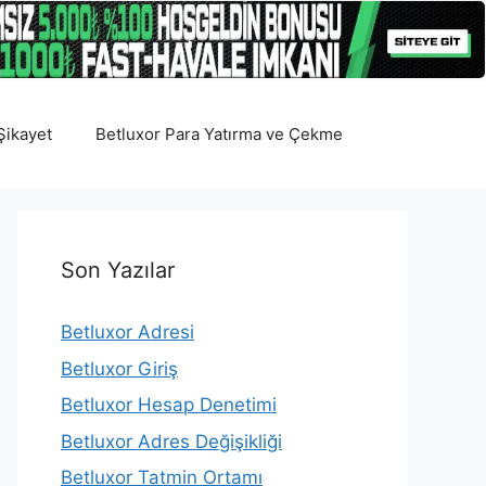
Şikayet
Betluxor Para Yatırma ve Çekme
Son Yazılar
Betluxor Adresi
Betluxor Giriş
Betluxor Hesap Denetimi
Betluxor Adres Değişikliği
Betluxor Tatmin Ortamı