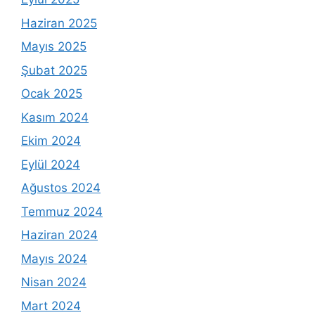
Haziran 2025
Mayıs 2025
Şubat 2025
Ocak 2025
Kasım 2024
Ekim 2024
Eylül 2024
Ağustos 2024
Temmuz 2024
Haziran 2024
Mayıs 2024
Nisan 2024
Mart 2024