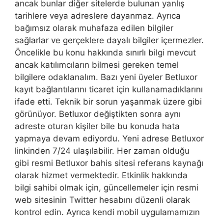
ancak bunlar diğer sitelerde bulunan yanlış
tarihlere veya adreslere dayanmaz. Ayrıca
bağımsız olarak muhafaza edilen bilgiler
sağlarlar ve gerçeklere dayalı bilgiler içermezler.
Öncelikle bu konu hakkında sınırlı bilgi mevcut
ancak katılımcıların bilmesi gereken temel
bilgilere odaklanalım. Bazı yeni üyeler Betluxor
kayıt bağlantılarını ticaret için kullanamadıklarını
ifade etti. Teknik bir sorun yaşanmak üzere gibi
görünüyor. Betluxor değiştikten sonra aynı
adreste oturan kişiler bile bu konuda hata
yapmaya devam ediyordu. Yeni adrese Betluxor
linkinden 7/24 ulaşılabilir. Her zaman olduğu
gibi resmi Betluxor bahis sitesi referans kaynağı
olarak hizmet vermektedir. Etkinlik hakkında
bilgi sahibi olmak için, güncellemeler için resmi
web sitesinin Twitter hesabını düzenli olarak
kontrol edin. Ayrıca kendi mobil uygulamamızın