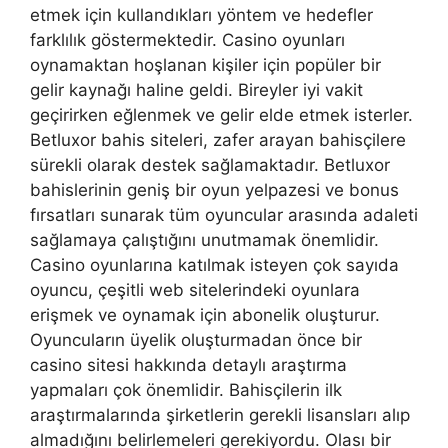
etmek için kullandıkları yöntem ve hedefler
farklılık göstermektedir. Casino oyunları
oynamaktan hoşlanan kişiler için popüler bir
gelir kaynağı haline geldi. Bireyler iyi vakit
geçirirken eğlenmek ve gelir elde etmek isterler.
Betluxor bahis siteleri, zafer arayan bahisçilere
sürekli olarak destek sağlamaktadır. Betluxor
bahislerinin geniş bir oyun yelpazesi ve bonus
fırsatları sunarak tüm oyuncular arasında adaleti
sağlamaya çalıştığını unutmamak önemlidir.
Casino oyunlarına katılmak isteyen çok sayıda
oyuncu, çeşitli web sitelerindeki oyunlara
erişmek ve oynamak için abonelik oluşturur.
Oyuncuların üyelik oluşturmadan önce bir
casino sitesi hakkında detaylı araştırma
yapmaları çok önemlidir. Bahisçilerin ilk
araştırmalarında şirketlerin gerekli lisansları alıp
almadığını belirlemeleri gerekiyordu. Olası bir