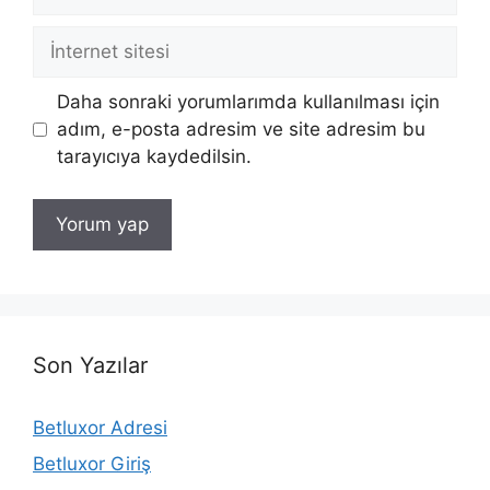
posta
İnternet
sitesi
Daha sonraki yorumlarımda kullanılması için
adım, e-posta adresim ve site adresim bu
tarayıcıya kaydedilsin.
Son Yazılar
Betluxor Adresi
Betluxor Giriş