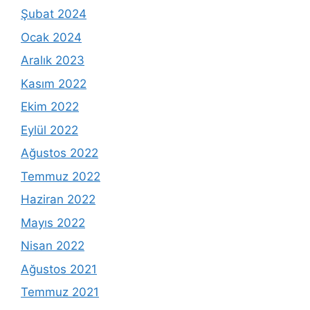
Şubat 2024
Ocak 2024
Aralık 2023
Kasım 2022
Ekim 2022
Eylül 2022
Ağustos 2022
Temmuz 2022
Haziran 2022
Mayıs 2022
Nisan 2022
Ağustos 2021
Temmuz 2021