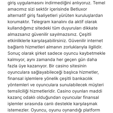
giriş uygulamasını indirmediğini anlıyoruz. Temel
amacımız sizi sektör içerisinde Betluxor
alternatif giriş faaliyetleri yürüten kuruluşlardan
korumaktır. Telegram kanalını da aktif olarak
kullandığımız sitedeki tüm duyuruları dikkate
almazsanız güvenilir sayılmazsınız. Çeşitli
etkinliklerle karşılaşabilirsiniz. Güvenilir internet
bağlantı hizmetleri almanın zorluklarıyla ilgilidir.
Sonuç olarak şirket sadece oyuncu kaybetmekle
kalmıyor, aynı zamanda her geçen gün daha
fazla üye kazanıyor. Bir casino sitesinin
oyunculara sağlayabileceği başlıca hizmetler,
finansal işlemlere yönelik çeşitli bankacılık
yöntemleri ve oyunculara sunulabilecek müşteri
temsilciliği hizmetleridir. Casino oyunları maddi
kazanç odaklı olduğundan oyuncular finansal
işlemler sırasında canlı destekle karşılaşmak
istemezler. Oyuncu, oyunu oynandığı platform