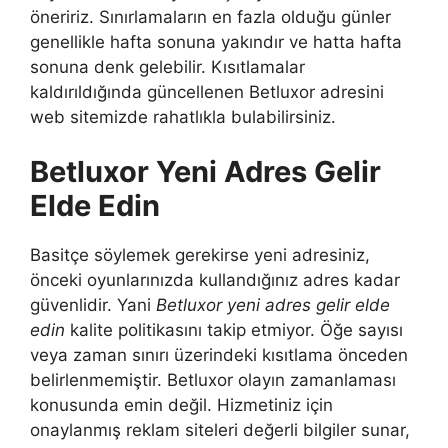
öneririz. Sınırlamaların en fazla olduğu günler
genellikle hafta sonuna yakındır ve hatta hafta
sonuna denk gelebilir. Kısıtlamalar
kaldırıldığında güncellenen Betluxor adresini
web sitemizde rahatlıkla bulabilirsiniz.
Betluxor Yeni Adres Gelir
Elde Edin
Basitçe söylemek gerekirse yeni adresiniz,
önceki oyunlarınızda kullandığınız adres kadar
güvenlidir. Yani
Betluxor yeni adres gelir elde
edin
kalite politikasını takip etmiyor. Öğe sayısı
veya zaman sınırı üzerindeki kısıtlama önceden
belirlenmemiştir. Betluxor olayın zamanlaması
konusunda emin değil. Hizmetiniz için
onaylanmış reklam siteleri değerli bilgiler sunar,