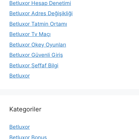
Betluxor Hesap Denetimi
Betluxor Adres Değişikliği
Betluxor Tatmin Ortamı
Betluxor Tv Maçı
Betluxor Okey Oyunları
Betluxor Güvenli Giriş
Betluxor Şeffaf Bilgi
Betluxor
Kategoriler
Betluxor
Betluxor Bonus