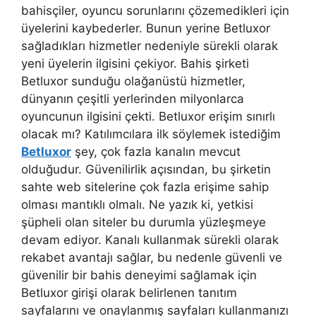
bahisçiler, oyuncu sorunlarını çözemedikleri için
üyelerini kaybederler. Bunun yerine Betluxor
sağladıkları hizmetler nedeniyle sürekli olarak
yeni üyelerin ilgisini çekiyor. Bahis şirketi
Betluxor sunduğu olağanüstü hizmetler,
dünyanın çeşitli yerlerinden milyonlarca
oyuncunun ilgisini çekti. Betluxor erişim sınırlı
olacak mı? Katılımcılara ilk söylemek istediğim
Betluxor
şey, çok fazla kanalın mevcut
olduğudur. Güvenilirlik açısından, bu şirketin
sahte web sitelerine çok fazla erişime sahip
olması mantıklı olmalı. Ne yazık ki, yetkisi
şüpheli olan siteler bu durumla yüzleşmeye
devam ediyor. Kanalı kullanmak sürekli olarak
rekabet avantajı sağlar, bu nedenle güvenli ve
güvenilir bir bahis deneyimi sağlamak için
Betluxor girişi olarak belirlenen tanıtım
sayfalarını ve onaylanmış sayfaları kullanmanızı