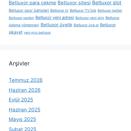
Betluxor slot
Betluxor para çekme
Betluxor sitesi
Betluxor spor bahisleri
Betluxor tv
Betluxor TV İzle
Betluxor twitter
Betluxor yeni adresi
Betluxor
Betluxor yardım
Betluxor yeni giriş
Betluxor üyelik
Betluxor
ödeme yöntemleri
Betluxor üye ol
şikayet
yeni giris betluxor
Arşivler
Temmuz 2026
Haziran 2026
Eylül 2025
Haziran 2025
Mayıs 2025
Şubat 2025