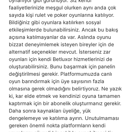
oynanıyor gibi görünüyor. Siz kendi
faaliyetlerinizle meşgul olurken aynı anda çok
sayıda kişi rulet ve poker oyunlarına katılıyor.
Bildiğiniz gibi oyunlara katılırken sosyal
etkileşimlerde bulunabilirsiniz. Ancak bu bakış
açısına katılmayanlar da var. Aslında oyunu
bizzat deneyimlemek isteyen bireyler için de
alternatif seçenekler mevcut. İsterseniz zar
oyunları için kendi Betluxor hizmetlerinizi de
oluşturabilirsiniz. Bunu başarmak için panelin
değiştirilmesi gerekir. Platformumuzda canlı
oyun barındırmak için üye sayısının fazla
olmasına gerek olmadığını belirtiyoruz. Ne yazık
ki, kar elde etmek ve kendinizi oyuna tamamen
kaptırmak için bir abonelik oluşturmanız gerekir.
Daha sonra kaynakları üyeliğe, yük
dengelemeye ve katılıma ayırın. Unutulmaması
gereken önemli nokta platformların kendi