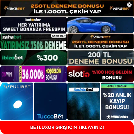
×
BETLUXOR GİRİŞ İÇİN TIKLAYINIZ!