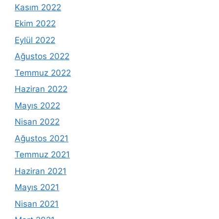
Kasım 2022
Ekim 2022
Eylül 2022
Ağustos 2022
Temmuz 2022
Haziran 2022
Mayıs 2022
Nisan 2022
Ağustos 2021
Temmuz 2021
Haziran 2021
Mayıs 2021
Nisan 2021