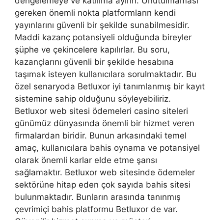
dengelemeye ve katılıma ayırın. Unutulmaması
gereken önemli nokta platformların kendi
yayınlarını güvenli bir şekilde sunabilmesidir.
Maddi kazanç potansiyeli olduğunda bireyler
şüphe ve çekincelere kapılırlar. Bu soru,
kazançlarını güvenli bir şekilde hesabına
taşımak isteyen kullanıcılara sorulmaktadır. Bu
özel senaryoda Betluxor iyi tanımlanmış bir kayıt
sistemine sahip olduğunu söyleyebiliriz.
Betluxor web sitesi ödemeleri casino siteleri
günümüz dünyasında önemli bir hizmet veren
firmalardan biridir. Bunun arkasındaki temel
amaç, kullanıcılara bahis oynama ve potansiyel
olarak önemli karlar elde etme şansı
sağlamaktır. Betluxor web sitesinde ödemeler
sektörüne hitap eden çok sayıda bahis sitesi
bulunmaktadır. Bunların arasında tanınmış
çevrimiçi bahis platformu Betluxor de var.