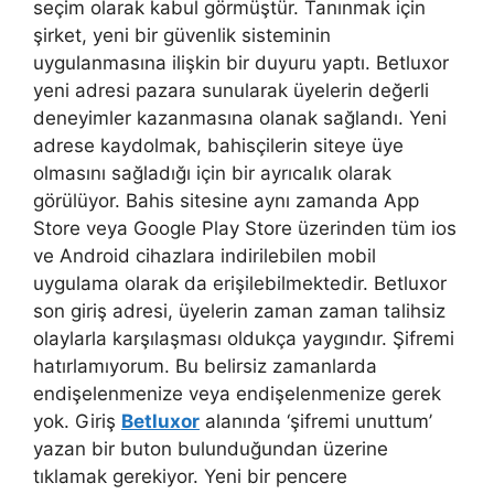
seçim olarak kabul görmüştür. Tanınmak için
şirket, yeni bir güvenlik sisteminin
uygulanmasına ilişkin bir duyuru yaptı. Betluxor
yeni adresi pazara sunularak üyelerin değerli
deneyimler kazanmasına olanak sağlandı. Yeni
adrese kaydolmak, bahisçilerin siteye üye
olmasını sağladığı için bir ayrıcalık olarak
görülüyor. Bahis sitesine aynı zamanda App
Store veya Google Play Store üzerinden tüm ios
ve Android cihazlara indirilebilen mobil
uygulama olarak da erişilebilmektedir. Betluxor
son giriş adresi, üyelerin zaman zaman talihsiz
olaylarla karşılaşması oldukça yaygındır. Şifremi
hatırlamıyorum. Bu belirsiz zamanlarda
endişelenmenize veya endişelenmenize gerek
yok. Giriş
Betluxor
alanında ‘şifremi unuttum’
yazan bir buton bulunduğundan üzerine
tıklamak gerekiyor. Yeni bir pencere