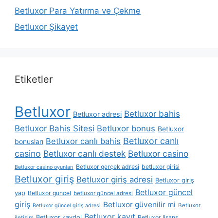
Betluxor Para Yatırma ve Çekme
Betluxor Şikayet
Etiketler
Betluxor
Betluxor bahis
Betluxor adresi
Betluxor Bahis Sitesi
Betluxor bonus
Betluxor
Betluxor canlı
Betluxor canlı bahis
bonusları
casino
Betluxor canlı destek
Betluxor casino
Betluxor gerçek adresi
betluxor girisi
Betluxor casino oyunları
Betluxor giriş
Betluxor giriş adresi
Betluxor giriş
Betluxor güncel
yap
Betluxor güncel
betluxor güncel adresi
giriş
Betluxor güvenilir mi
Betluxor
Betluxor güncel giriş adresi
Betluxor kayıt
Betluxor kaydol
Betluxor lisans
iletişim