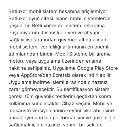
Betluxor mobil sistem hesabına erişilemiyor
Betluxor oyun sitesi lisansı mobil sistemlerde
geçerlidir. Betluxor mobil sistem hesabıma
erişemiyorum. Lisanslı bir veri ve altyapı
sağlayıcısı tarafından güvence altına alınan
mobil sistem, verimliliği artırmanın en önemli
adımlarından biridir. Mobil Sisteme bir arama
motoru veya uygulama üzerinden erişme
hakkına sahipsiniz. Uygulama Google Play Store
veya AppStore’dan ücretsiz olarak indirilebilir.
Uygulama indirme işlemi sırasında cihazınız
zarar görmeyecektir. Bu sertifikasyon sistemi
gerekli tüm güvenlik testlerini geçtikten sonra
kullanıma sunulacaktır. Cihaz seçimi. Mobil ve
masaüstü versiyonlarının keyfini çıkarabilirsiniz
ancak oyununuzun performansını ve güvenliğini
sağlamak için cihazınızı verimli bir şekilde