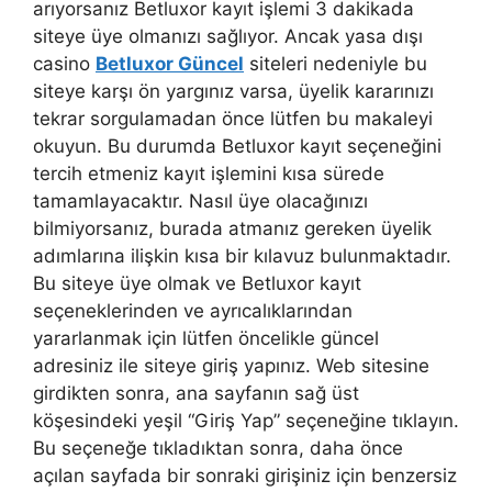
arıyorsanız Betluxor kayıt işlemi 3 dakikada
siteye üye olmanızı sağlıyor. Ancak yasa dışı
casino
Betluxor Güncel
siteleri nedeniyle bu
siteye karşı ön yargınız varsa, üyelik kararınızı
tekrar sorgulamadan önce lütfen bu makaleyi
okuyun. Bu durumda Betluxor kayıt seçeneğini
tercih etmeniz kayıt işlemini kısa sürede
tamamlayacaktır. Nasıl üye olacağınızı
bilmiyorsanız, burada atmanız gereken üyelik
adımlarına ilişkin kısa bir kılavuz bulunmaktadır.
Bu siteye üye olmak ve Betluxor kayıt
seçeneklerinden ve ayrıcalıklarından
yararlanmak için lütfen öncelikle güncel
adresiniz ile siteye giriş yapınız. Web sitesine
girdikten sonra, ana sayfanın sağ üst
köşesindeki yeşil “Giriş Yap” seçeneğine tıklayın.
Bu seçeneğe tıkladıktan sonra, daha önce
açılan sayfada bir sonraki girişiniz için benzersiz