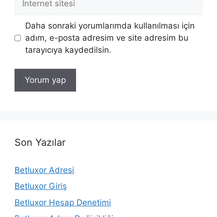
sitesi
Daha sonraki yorumlarımda kullanılması için
adım, e-posta adresim ve site adresim bu
tarayıcıya kaydedilsin.
Son Yazılar
Betluxor Adresi
Betluxor Giriş
Betluxor Hesap Denetimi