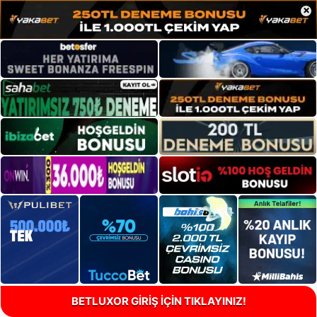
×
BETLUXOR GİRİŞ İÇİN TIKLAYINIZ!