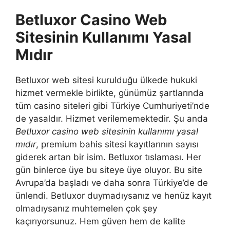
Betluxor Casino Web
Sitesinin Kullanımı Yasal
Mıdır
Betluxor web sitesi kurulduğu ülkede hukuki
hizmet vermekle birlikte, günümüz şartlarında
tüm casino siteleri gibi Türkiye Cumhuriyeti’nde
de yasaldır. Hizmet verilememektedir. Şu anda
Betluxor casino web sitesinin kullanımı yasal
mıdır
, premium bahis sitesi kayıtlarının sayısı
giderek artan bir isim. Betluxor tıslaması. Her
gün binlerce üye bu siteye üye oluyor. Bu site
Avrupa’da başladı ve daha sonra Türkiye’de de
ünlendi. Betluxor duymadıysanız ve henüz kayıt
olmadıysanız muhtemelen çok şey
kaçırıyorsunuz. Hem güven hem de kalite