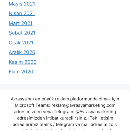
Mayıs 2021
Nisan 2021
Mart 2021
Şubat 2021
Ocak 2021
Aralık 2020
Kasım 2020
Ekim 2020
Avrasya'nın en büyük reklam platformunda olmak için
Microsoft Teams:
reklam@avrasyamarketing.com
adresimizden veya Telegram: @Avrasyamarketing
adresimizden irtibat kurabilirsiniz. (Tek iletişim
adreslerimiz teams / telegram ve mail adresimizdir.