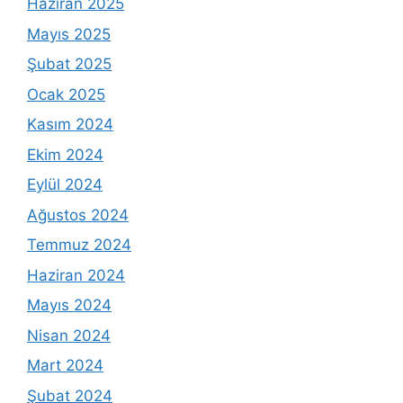
Haziran 2025
Mayıs 2025
Şubat 2025
Ocak 2025
Kasım 2024
Ekim 2024
Eylül 2024
Ağustos 2024
Temmuz 2024
Haziran 2024
Mayıs 2024
Nisan 2024
Mart 2024
Şubat 2024