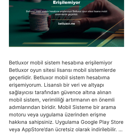
Betluxor mobil sistem hesabına erişilemiyor
Betluxor oyun sitesi lisansı mobil sistemlerde
geçerlidir. Betluxor mobil sistem hesabıma
erişemiyorum. Lisanslı bir veri ve altyapı
sağlayıcısı tarafından güvence altına alınan
mobil sistem, verimliliği artırmanın en önemli
adımlarından biridir. Mobil Sisteme bir arama
motoru veya uygulama üzerinden erişme
hakkına sahipsiniz. Uygulama Google Play Store
veya AppStore’dan ücretsiz olarak indirilebilir. …