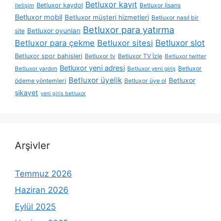
Betluxor kayıt
Betluxor kaydol
Betluxor lisans
iletişim
Betluxor mobil
Betluxor müşteri hizmetleri
Betluxor nasıl bir
Betluxor para yatırma
Betluxor oyunları
site
Betluxor slot
Betluxor para çekme
Betluxor sitesi
Betluxor spor bahisleri
Betluxor tv
Betluxor TV İzle
Betluxor twitter
Betluxor yeni adresi
Betluxor
Betluxor yardım
Betluxor yeni giriş
Betluxor üyelik
Betluxor
ödeme yöntemleri
Betluxor üye ol
şikayet
yeni giris betluxor
Arşivler
Temmuz 2026
Haziran 2026
Eylül 2025