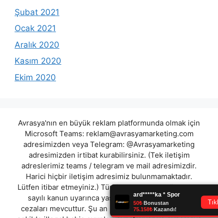
Şubat 2021
Ocak 2021
Aralık 2020
Kasım 2020
Ekim 2020
Avrasya'nın en büyük reklam platformunda olmak için
Microsoft Teams:
reklam@avrasyamarketing.com
adresimizden veya Telegram: @Avrasyamarketing
adresimizden irtibat kurabilirsiniz. (Tek iletişim
adreslerimiz teams / telegram ve mail adresimizdir.
Harici hiçbir iletişim adresimiz bulunmamaktadır.
Lütfen itibar etmeyiniz.) Türkiye yasalarına göre 7258
sayılı kanun uyarınca yasa dışı bahis oynamanın
cezaları mevcuttur. Şu an bulunduğunuz site hiç bir