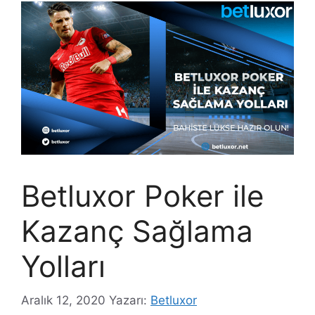
Betluxor Poker ile
Kazanç Sağlama
Yolları
Aralık 12, 2020
Yazarı:
Betluxor