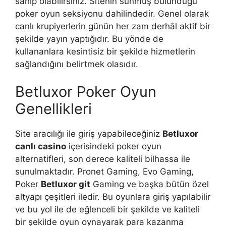
sahip olabilirsiniz. Sitenin sunmuş bulunduğu
poker oyun seksiyonu dahilindedir. Genel olarak
canlı krupiyerlerin günün her zam derhâl aktif bir
şekilde yayın yaptığıdır. Bu yönde de
kullananlara kesintisiz bir şekilde hizmetlerin
sağlandığını belirtmek olasıdır.
Betluxor Poker Oyun
Genellikleri
Site aracılığı ile giriş yapabileceğiniz
Betluxor
canlı casino
içerisindeki poker oyun
alternatifleri, son derece kaliteli bilhassa ile
sunulmaktadır. Pronet Gaming, Evo Gaming,
Poker
Betluxor git
Gaming ve başka bütün özel
altyapı çeşitleri iledir. Bu oyunlara giriş yapılabilir
ve bu yol ile de eğlenceli bir şekilde ve kaliteli
bir şekilde oyun oynayarak para kazanma