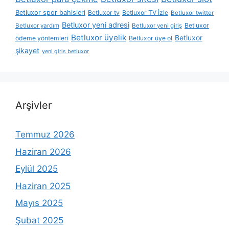
Betluxor spor bahisleri
Betluxor tv
Betluxor TV İzle
Betluxor twitter
Betluxor yeni adresi
Betluxor
Betluxor yardım
Betluxor yeni giriş
Betluxor üyelik
Betluxor
ödeme yöntemleri
Betluxor üye ol
şikayet
yeni giris betluxor
Arşivler
Temmuz 2026
Haziran 2026
Eylül 2025
Haziran 2025
Mayıs 2025
Şubat 2025