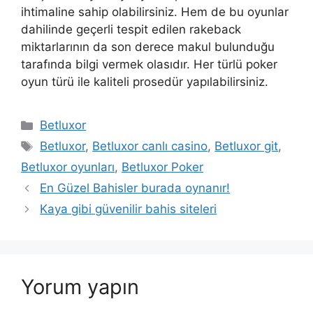
ihtimaline sahip olabilirsiniz. Hem de bu oyunlar
dahilinde geçerli tespit edilen rakeback
miktarlarının da son derece makul bulunduğu
tarafında bilgi vermek olasıdır. Her türlü poker
oyun türü ile kaliteli prosedür yapılabilirsiniz.
Kategoriler
Betluxor
Etiketler
Betluxor
,
Betluxor canlı casino
,
Betluxor git
,
Betluxor oyunları
,
Betluxor Poker
Yazı
En Güzel Bahisler burada oynanır!
dolaşımı
Kaya gibi güvenilir bahis siteleri
Yorum yapın