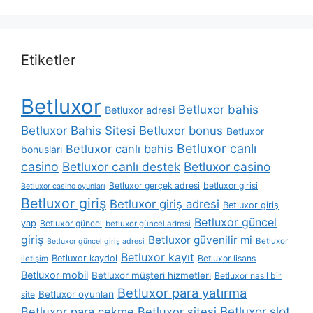
Etiketler
Betluxor
Betluxor bahis
Betluxor adresi
Betluxor Bahis Sitesi
Betluxor bonus
Betluxor
Betluxor canlı
Betluxor canlı bahis
bonusları
casino
Betluxor canlı destek
Betluxor casino
Betluxor gerçek adresi
betluxor girisi
Betluxor casino oyunları
Betluxor giriş
Betluxor giriş adresi
Betluxor giriş
Betluxor güncel
yap
Betluxor güncel
betluxor güncel adresi
giriş
Betluxor güvenilir mi
Betluxor
Betluxor güncel giriş adresi
Betluxor kayıt
Betluxor kaydol
Betluxor lisans
iletişim
Betluxor mobil
Betluxor müşteri hizmetleri
Betluxor nasıl bir
Betluxor para yatırma
Betluxor oyunları
site
Betluxor slot
Betluxor para çekme
Betluxor sitesi