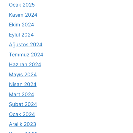
Ocak 2025
Kasım 2024
Ekim 2024
Eylül 2024
Ağustos 2024
Temmuz 2024
Haziran 2024
Mayıs 2024
Nisan 2024
Mart 2024
Şubat 2024
Ocak 2024
Aralık 2023