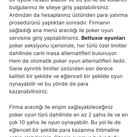
bulgularınız ile siteye giriş yapılabilirsiniz.
Ardından da hesaplarınız üstünden para yatırma
prosedürünü yaptıktan sonradır. Firmanın
sağladığı ana menü aracılığı ile poker oyun
servisine giriş yapılabilirsiniz.
Betluxor oyunları
poker seksiyonu içerisinde, her türlü özel limitler
dahilinde canlı masa alternatifleri bulunuyor.
Hem de otomatik poker oyun alternatifleri iledir.
Gene ayrıntılı limitler üstünden son derece
kaliteli bir şekilde ve eğlenceli bir şekilde oyun
oynayabilir ve bu yönde de para
kazanabilirsiniz.
Firma aracılığı ile erişim sağlayabileceğiniz
poker oyun türü dahilinde en az 2 şahıs ile ve en
çok 10 şahıs ile oyun oynayabilir. Bu yol ile de
eğlenceli bir şekilde para kazanma ihtimaline