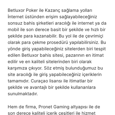
Betluxor Poker ile Kazanç sağlama yolları
İnternet üstünden erişim sağlayabileceğiniz
sonsuz bahis şirketleri aracılığı ile internet ya da
mobil ile son derece basit bir şekilde ve hızlı bir
şekilde para kazanabilir. Bu yol ile de çevrimiçi
olarak para çekme prosedürü yapılabilirsiniz. Bu
yönde giriş yapabileceğiniz sitelerden biri tespit
edilen Betluxor bahis sitesi, pazarının en itimat
edilir ve en kaliteli sitelerinden biri olarak
karşımıza çıkıyor. Söz etmiş bulunduğumuz bu
site aracılığı ile giriş yapabileceğiniz içeriklerin
tamamıdır. Curaçao lisansı ile itimatlar bir
şekilde ve avantajlı bir şekilde kullananlara
sunulmaktadır.
Hem de firma, Pronet Gaming altyapısı ile de
son derece kaliteli içerik çeşitleri ile hizmet