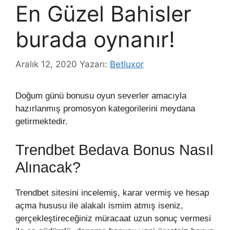
En Güzel Bahisler
burada oynanır!
Aralık 12, 2020
Yazarı:
Betluxor
Doğum günü bonusu oyun severler amacıyla
hazırlanmış promosyon kategorilerini meydana
getirmektedir.
Trendbet Bedava Bonus Nasıl
Alınacak?
Trendbet sitesini incelemiş, karar vermiş ve hesap
açma hususu ile alakalı ismim atmış iseniz,
gerçekleştireceğiniz müracaat uzun sonuç vermesi