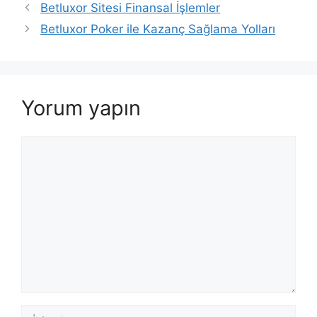
Yazı
Betluxor Sitesi Finansal İşlemler
dolaşımı
Betluxor Poker ile Kazanç Sağlama Yolları
Yorum yapın
Yorum
İsim