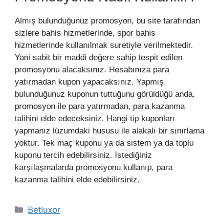
Almış bulunduğunuz promosyon, bu site tarafından
sizlere bahis hizmetlerinde, spor bahis
hizmetlerinde kullanılmak suretiyle verilmektedir.
Yani sabit bir maddi değere sahip tespit edilen
promosyonu alacaksınız. Hesabınıza para
yatırmadan kupon yapacaksınız. Yapmış
bulunduğunuz kuponun tuttuğunu görüldüğü anda,
promosyon ile para yatırmadan, para kazanma
talihini elde edeceksiniz. Hangi tip kuponları
yapmanız lüzumdaki hususu ile alakalı bir sınırlama
yoktur. Tek maç kuponu ya da sistem ya da toplu
kuponu tercih edebilirsiniz. İstediğiniz
karşılaşmalarda promosyonu kullanıp, para
kazanma talihini elde edebilirsiniz.
Kategoriler
Betluxor