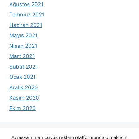
Ağustos 2021
Temmuz 2021
Haziran 2021
Mayıs 2021
Nisan 2021
Mart 2021
Şubat 2021
Ocak 2021
Aralık 2020
Kasım 2020
Ekim 2020
Avrasya'nın en büyük reklam platformunda olmak için