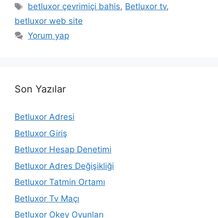
Etiketler
betluxor çevrimiçi bahis
,
Betluxor tv
,
betluxor web site
Yorum yap
Son Yazılar
Betluxor Adresi
Betluxor Giriş
Betluxor Hesap Denetimi
Betluxor Adres Değişikliği
Betluxor Tatmin Ortamı
Betluxor Tv Maçı
Betluxor Okey Oyunları