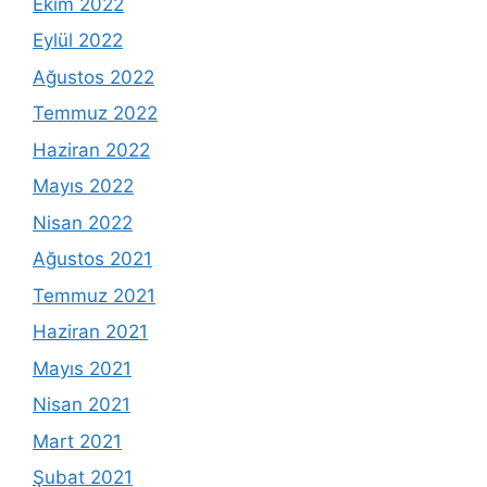
Ekim 2022
Eylül 2022
Ağustos 2022
Temmuz 2022
Haziran 2022
Mayıs 2022
Nisan 2022
Ağustos 2021
Temmuz 2021
Haziran 2021
Mayıs 2021
Nisan 2021
Mart 2021
Şubat 2021