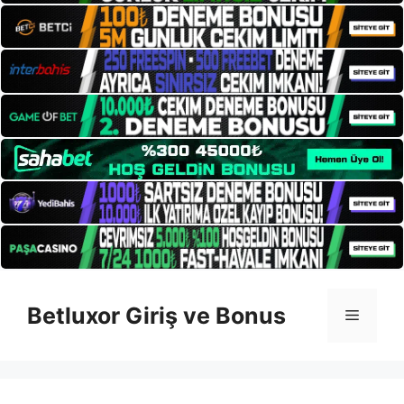
İçeriğe
atla
Betluxor Giriş ve Bonus
Menü