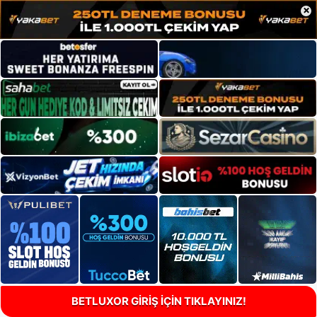
×
BETLUXOR GİRİŞ İÇİN TIKLAYINIZ!