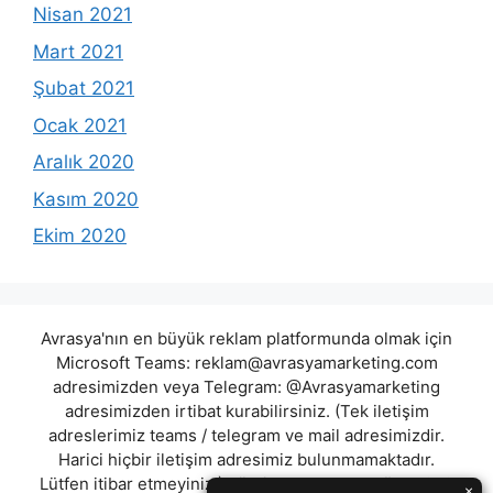
Nisan 2021
Mart 2021
Şubat 2021
Ocak 2021
Aralık 2020
Kasım 2020
Ekim 2020
Avrasya'nın en büyük reklam platformunda olmak için
Microsoft Teams:
reklam@avrasyamarketing.com
adresimizden veya Telegram: @Avrasyamarketing
adresimizden irtibat kurabilirsiniz. (Tek iletişim
adreslerimiz teams / telegram ve mail adresimizdir.
Harici hiçbir iletişim adresimiz bulunmamaktadır.
Lütfen itibar etmeyiniz.) Türkiye yasalarına göre 7258