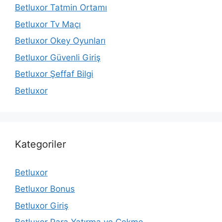
Betluxor Tatmin Ortamı
Betluxor Tv Maçı
Betluxor Okey Oyunları
Betluxor Güvenli Giriş
Betluxor Şeffaf Bilgi
Betluxor
Kategoriler
Betluxor
Betluxor Bonus
Betluxor Giriş