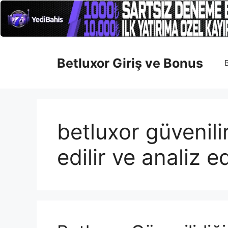
İçeriğe
atla
Betluxor Giriş ve Bonus
betluxor güvenilir
edilir ve analiz ed