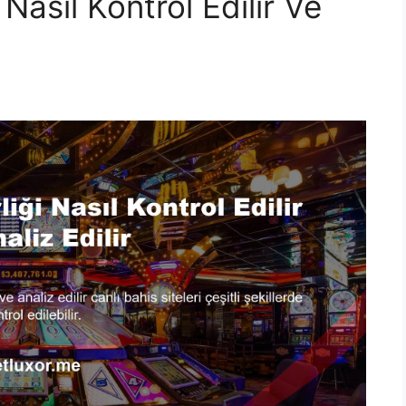
 Nasıl Kontrol Edilir Ve