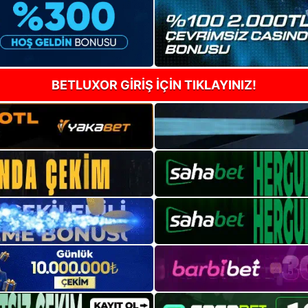
BETLUXOR GİRİŞ İÇİN TIKLAYINIZ!