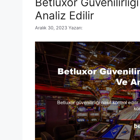
Betluxor Güvenilirliği
Analiz Edilir
Aralık 30, 2023
Yazarı: