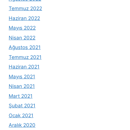
Temmuz 2022
Haziran 2022
Mayıs 2022
Nisan 2022
Ağustos 2021
Temmuz 2021
Haziran 2021
Mayıs 2021
Nisan 2021
Mart 2021
Şubat 2021
Ocak 2021
Aralık 2020