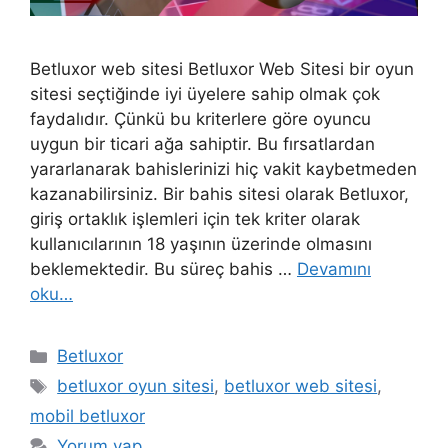
Betluxor web sitesi Betluxor Web Sitesi bir oyun
sitesi seçtiğinde iyi üyelere sahip olmak çok
faydalıdır. Çünkü bu kriterlere göre oyuncu
uygun bir ticari ağa sahiptir. Bu fırsatlardan
yararlanarak bahislerinizi hiç vakit kaybetmeden
kazanabilirsiniz. Bir bahis sitesi olarak Betluxor,
giriş ortaklık işlemleri için tek kriter olarak
kullanıcılarının 18 yaşının üzerinde olmasını
beklemektedir. Bu süreç bahis …
Devamını
oku…
Kategoriler
Betluxor
Etiketler
betluxor oyun sitesi
,
betluxor web sitesi
,
mobil betluxor
Yorum yap