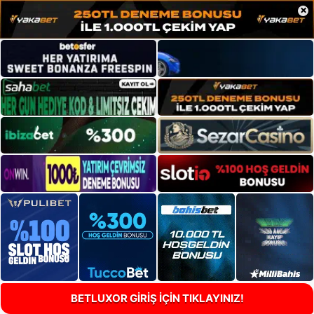
×
BETLUXOR GİRİŞ İÇİN TIKLAYINIZ!