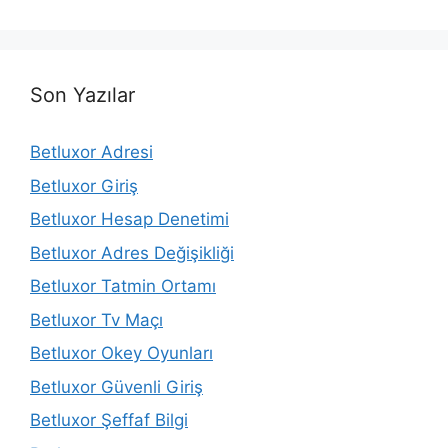
Son Yazılar
Betluxor Adresi
Betluxor Giriş
Betluxor Hesap Denetimi
Betluxor Adres Değişikliği
Betluxor Tatmin Ortamı
Betluxor Tv Maçı
Betluxor Okey Oyunları
Betluxor Güvenli Giriş
Betluxor Şeffaf Bilgi