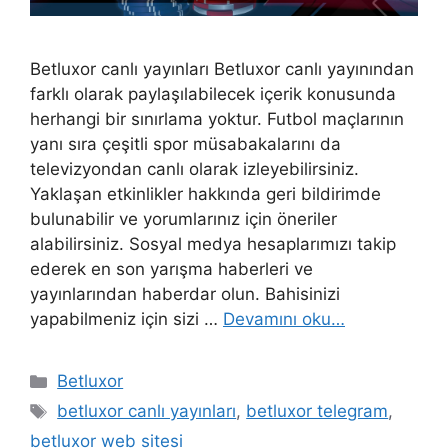
Betluxor canlı yayınları Betluxor canlı yayınından
farklı olarak paylaşılabilecek içerik konusunda
herhangi bir sınırlama yoktur. Futbol maçlarının
yanı sıra çeşitli spor müsabakalarını da
televizyondan canlı olarak izleyebilirsiniz.
Yaklaşan etkinlikler hakkında geri bildirimde
bulunabilir ve yorumlarınız için öneriler
alabilirsiniz. Sosyal medya hesaplarımızı takip
ederek en son yarışma haberleri ve
yayınlarından haberdar olun. Bahisinizi
yapabilmeniz için sizi …
Devamını oku…
Kategoriler
Betluxor
Etiketler
betluxor canlı yayınları
,
betluxor telegram
,
betluxor web sitesi