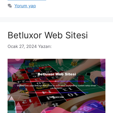
Yorum yap
Betluxor Web Sitesi
Ocak 27, 2024
Yazarı: