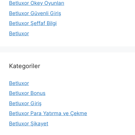
Betluxor Okey Oyunları
Betluxor Güvenli Giriş
Betluxor Şeffaf Bilgi
Betluxor
Kategoriler
Betluxor
Betluxor Bonus
Betluxor Giriş
Betluxor Para Yatırma ve Çekme
Betluxor Şikayet