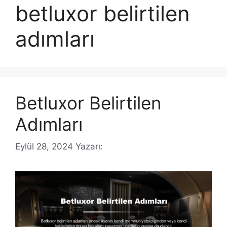
betluxor belirtilen
adımları
Betluxor Belirtilen
Adımları
Eylül 28, 2024
Yazarı: