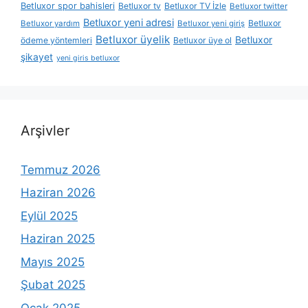
Betluxor spor bahisleri
Betluxor tv
Betluxor TV İzle
Betluxor twitter
Betluxor yeni adresi
Betluxor
Betluxor yardım
Betluxor yeni giriş
Betluxor üyelik
Betluxor
ödeme yöntemleri
Betluxor üye ol
şikayet
yeni giris betluxor
Arşivler
Temmuz 2026
Haziran 2026
Eylül 2025
Haziran 2025
Mayıs 2025
Şubat 2025
Ocak 2025