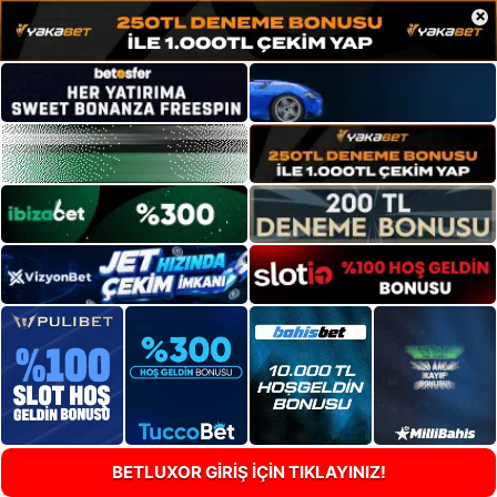
×
BETLUXOR GİRİŞ İÇİN TIKLAYINIZ!