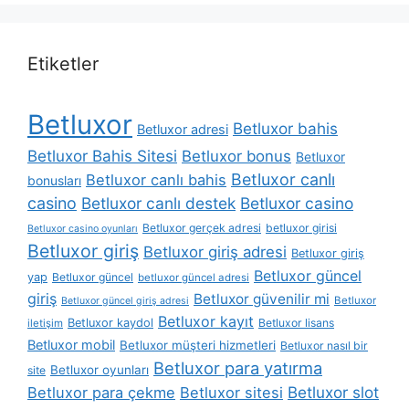
Etiketler
Betluxor
Betluxor bahis
Betluxor adresi
Betluxor Bahis Sitesi
Betluxor bonus
Betluxor
Betluxor canlı
Betluxor canlı bahis
bonusları
casino
Betluxor canlı destek
Betluxor casino
Betluxor gerçek adresi
betluxor girisi
Betluxor casino oyunları
Betluxor giriş
Betluxor giriş adresi
Betluxor giriş
Betluxor güncel
yap
Betluxor güncel
betluxor güncel adresi
giriş
Betluxor güvenilir mi
Betluxor
Betluxor güncel giriş adresi
Betluxor kayıt
Betluxor kaydol
Betluxor lisans
iletişim
Betluxor mobil
Betluxor müşteri hizmetleri
Betluxor nasıl bir
Betluxor para yatırma
Betluxor oyunları
site
Betluxor slot
Betluxor para çekme
Betluxor sitesi