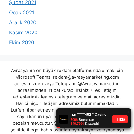
Şubat 2021
Ocak 2021
Aralık 2020
Kasım 2020
Ekim 2020
Avrasya'nın en büyük reklam platformunda olmak için
Microsoft Teams:
reklam@avrasyamarketing.com
adresimizden veya Telegram: @Avrasyamarketing
adresimizden irtibat kurabilirsiniz. (Tek iletişim
adreslerimiz teams / telegram ve mail adresimizdir.
Harici hiçbir iletişim adresimiz bulunmamaktadır.
Lütfen itibar etmeyiniz.) Türkiye yasalarına göre 7258
sayılı kanun uyarınca yasa dışı bahis oynamanın
cezaları mevcuttur. Şu an bulunduğunuz site hiç bir
şekilde illegal bahis oyunları oynatmıyor ve oynamaya