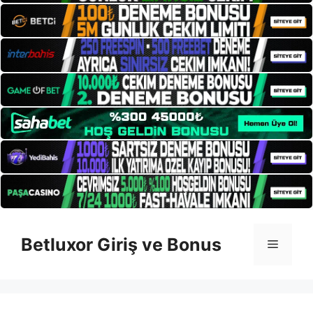
İçeriğe
atla
Betluxor Giriş ve Bonus
Menü