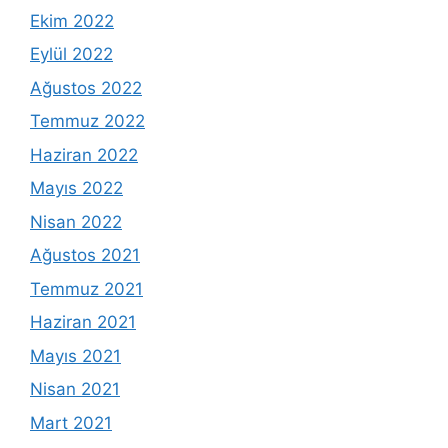
Ekim 2022
Eylül 2022
Ağustos 2022
Temmuz 2022
Haziran 2022
Mayıs 2022
Nisan 2022
Ağustos 2021
Temmuz 2021
Haziran 2021
Mayıs 2021
Nisan 2021
Mart 2021