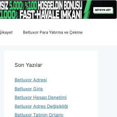
Şikayet
Betluxor Para Yatırma ve Çekme
Son Yazılar
Betluxor Adresi
Betluxor Giriş
Betluxor Hesap Denetimi
Betluxor Adres Değişikliği
Betluxor Tatmin Ortamı